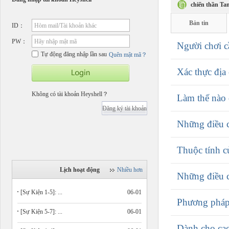
chiến thần Ta
Bản tin
ID：
Hòm mail/Tài khoản khác
PW：
Hãy nhập mật mã
Người chơi c
Tự động đăng nhập lần sau
Quên mật mã？
Xác thực địa 
Không có tài khoản Heyshell？
Làm thế nào 
Đăng ký tài khoản
Những điều c
Thuộc tính củ
Lịch hoạt động
Nhiều hơn
Những điều c
[Sự Kiện 1-5]: ...
06-01
Phương pháp 
[Sự Kiện 5-7]: ...
06-01
Dành cho cao