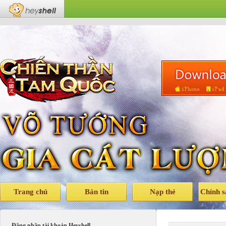
Trang chủ
Bản tin
Nạp thẻ
Chính 
Đăng nhập tài khoản Heyshell