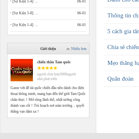
[Sự Kiện 1-4]: ...
06-01
[Sự Kiện 5-8]: ...
06-01
Thông tin chi
[Sự Kiện 1-4]: ...
06-01
5 cách gia tă
Chia sẻ chiến
Giới thiệu
Nhiều hơn
Mẹo thăng h
chiến thần Tam quốc
người chơi hơn5000người
Quân đoàn
nhà phát triển
Game với đề tài quốc chiến đầu tiên dành cho điện
thoại thông minh, mang bạn đến thế giới Tam Quốc
chân thực！Mở rộng lãnh thổ, nhất tướng công
thành vạn cốt！Trù hoạch nơi màn trướng，quyết
thắng vạn dặm xa！