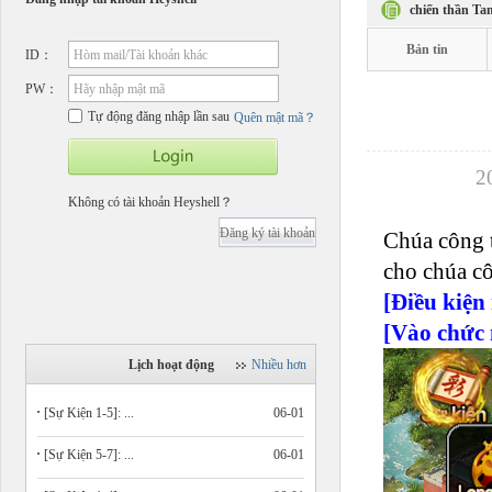
chiến thần Ta
Bản tin
ID：
Hòm mail/Tài khoản khác
PW：
Hãy nhập mật mã
Tự động đăng nhập lần sau
Quên mật mã？
2
Không có tài khoản Heyshell？
Đăng ký tài khoản
Chúa công t
cho chúa c
[Điều kiện
[Vào chức 
Lịch hoạt động
Nhiều hơn
[Sự Kiện 1-5]: ...
06-01
[Sự Kiện 5-7]: ...
06-01