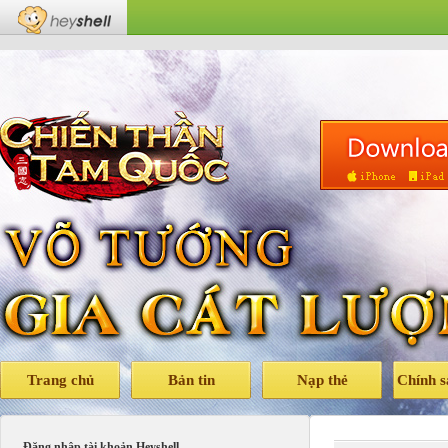
Trang chủ
Bản tin
Nạp thẻ
Chính 
Đăng nhập tài khoản Heyshell