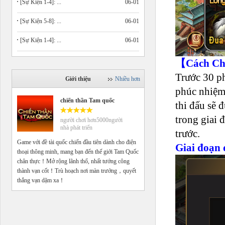
[Sự Kiện 1-4]: ...
06-01
[Sự Kiện 5-8]: ...
06-01
[Sự Kiện 1-4]: ...
06-01
【Cách C
Trước 30 ph
Giới thiệu
Nhiều hơn
phúc nhiệm 
chiến thần Tam quốc
thi đấu sẽ 
trong giai 
người chơi hơn5000người
nhà phát triển
trước.
Game với đề tài quốc chiến đầu tiên dành cho điện
Giai đoạn 
thoại thông minh, mang bạn đến thế giới Tam Quốc
chân thực！Mở rộng lãnh thổ, nhất tướng công
thành vạn cốt！Trù hoạch nơi màn trướng，quyết
thắng vạn dặm xa！