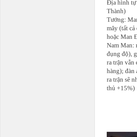
Địa hình tự
Thành)
Tướng: Man 
mây (tất c
hoặc Man Đ
Nam Man: mỗ
đụng độ), 
ra trận vẫn
hàng); đàn 
ra trận sẽ
thủ +15%)