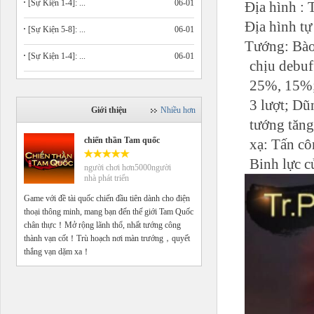
[Sự Kiện 1-4]: ...
06-01
Địa hình : 
Địa hình t
[Sự Kiện 5-8]: ...
06-01
Tướng: Bào
[Sự Kiện 1-4]: ...
06-01
chịu debuf
25%, 15%; 
3 lượt; Dũ
Giới thiệu
Nhiều hơn
tướng tăng
chiến thần Tam quốc
xạ: Tấn cô
Binh lực c
người chơi hơn5000người
nhà phát triển
Game với đề tài quốc chiến đầu tiên dành cho điện
thoại thông minh, mang bạn đến thế giới Tam Quốc
chân thực！Mở rộng lãnh thổ, nhất tướng công
thành vạn cốt！Trù hoạch nơi màn trướng，quyết
thắng vạn dặm xa！