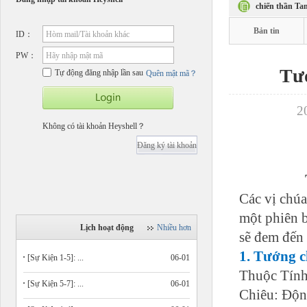
chiến thần Ta
Bản tin
ID：
Hòm mail/Tài khoản khác
PW：
Hãy nhập mật mã
Tư
Tự động đăng nhập lần sau
Quên mật mã？
2
Không có tài khoản Heyshell？
Đăng ký tài khoản
Các vị chúa
một phiên b
Lịch hoạt động
Nhiều hơn
sẽ đem đến 
1.
Tướng c
[Sự Kiện 1-5]: ...
06-01
Thuộc Tính
[Sự Kiện 5-7]: ...
06-01
Chiêu: Độn