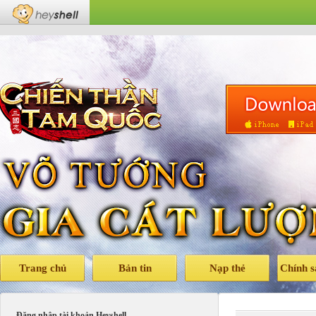
Trang chủ
Bản tin
Nạp thẻ
Chính 
Đăng nhập tài khoản Heyshell